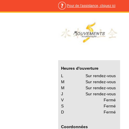
Pour de l'assistance, cliquez ici
Heures d'ouverture
L
Sur rendez-vous
M
Sur rendez-vous
M
Sur rendez-vous
J
Sur rendez-vous
V
Fermé
S
Fermé
D
Fermé
Coordonnées