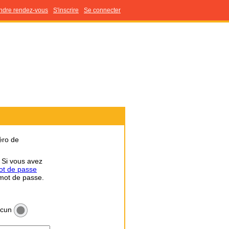
ndre rendez-vous
S'inscrire
Se connecter
éro de
. Si vous avez
ot de passe
 mot de passe.
cun