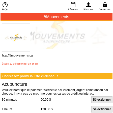
FAQs
Réserver
S'inscrire
Connexion
5Mouvements
http://5mouvements.ca
Étape 1. Sélectionner un choix
Choisissez parmi la liste ci-dessous
Acupuncture
Veuillez noter que le paiement s'effectue par virement, argent comptant ou par
chèque. Il n'y a pas de machine pour les cartes de crédit ou interact.
30 minutes
90.00 $
Sélectionner
1 heure
120.00 $
Sélectionner